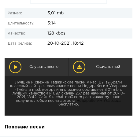
3,01 mb
Размер:
3:14
Длительность:
128 kbps
Качество:
20-10-2021, 18:42
Дата релиза:
Слушать песню
Скачать mp3
Лучшие и свежие Таджикские песни у нас. Вы выбрали
классный сайт для скачивание песни Нодирабегим Усарзода
-Туёна в mp3, который его размер составляет 3,01 mb с
лучшим качеством и был скачан 237 раз начиная от 20-10-
2021, 18:42. Сайт Skachat-mp3.com дает каждому шанс
получить любые песни артиста
Нодирабегим Усарзода
бесплатно.
Похожие песни