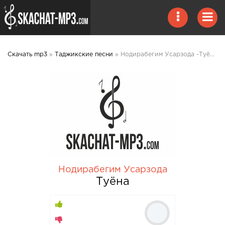
Скачать mp3
»
Таджикские песни
» Нодирабегим Усарзода -Туёна mp3 скачать
Нодирабегим Усарзода
Туёна