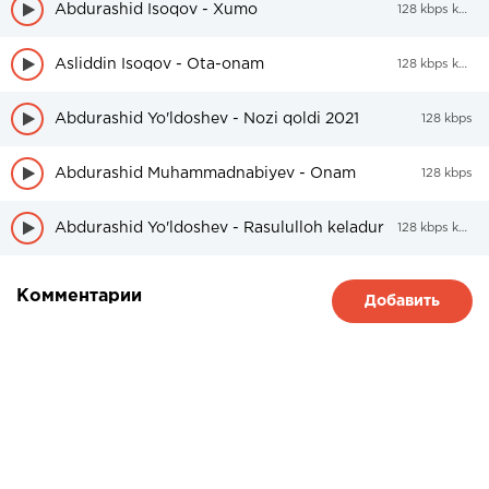
Abdurashid Isoqov - Xumo
128 kbps kbps
Asliddin Isoqov - Ota-onam
128 kbps kbps
Abdurashid Yo'ldoshev - Nozi qoldi 2021
128 kbps
Abdurashid Muhammadnabiyev - Onam
128 kbps
Abdurashid Yo'ldoshev - Rasululloh keladur
128 kbps kbps
Комментарии
Добавить