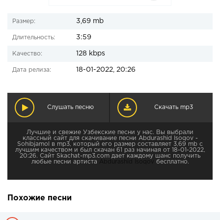
3,69 mb
Размер:
3:59
Длительность:
128 kbps
Качество:
18-01-2022, 20:26
Дата релиза:
Слушать песню
Скачать mp3
Лучшие и свежие Узбекские песни у нас. Вы выбрали
классный сайт для скачивание песни Abdurashid Isoqov -
Sohibjamol в mp3, который его размер составляет 3,69 mb с
лучшим качеством и был скачан 61 раз начиная от 18-01-2022,
20:26. Сайт Skachat-mp3.com дает каждому шанс получить
любые песни артиста
Abdurashid Isoqov
бесплатно.
Похожие песни