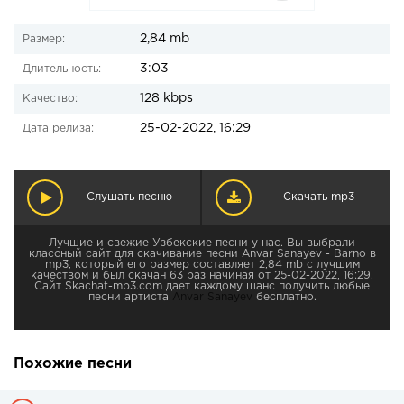
2,84 mb
Размер:
3:03
Длительность:
128 kbps
Качество:
25-02-2022, 16:29
Дата релиза:
Слушать песню
Скачать mp3
Лучшие и свежие Узбекские песни у нас. Вы выбрали
классный сайт для скачивание песни Anvar Sanayev - Barno в
mp3, который его размер составляет 2,84 mb с лучшим
качеством и был скачан 63 раз начиная от 25-02-2022, 16:29.
Сайт Skachat-mp3.com дает каждому шанс получить любые
песни артиста
Anvar Sanayev
бесплатно.
Похожие песни