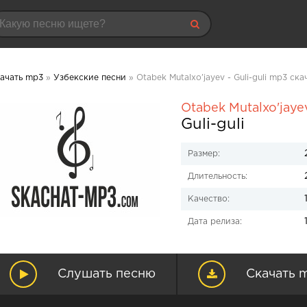
ачать mp3
»
Узбекские песни
» Otabek Mutalxo'jayev - Guli-guli mp3 ска
Otabek Mutalxo'jaye
Guli-guli
Размер:
Длительность:
Качество:
Дата релиза:
Слушать песню
Скачать 