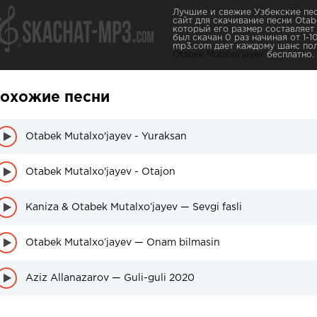
Лучшие и свежие Узбекские пес
сайт для скачивание песни Otabek
который его размер составляет 
был скачан 0 раз начиная от 1-10
mp3.com дает каждому шанс пол
Otabek Mutalxo'jayev
бесплатно.
охожие песни
Otabek Mutalxo'jayev - Yuraksan
Otabek Mutalxo'jayev - Otajon
Kaniza & Otabek Mutalxo’jayev — Sevgi fasli
Otabek Mutalxo’jayev — Onam bilmasin
Aziz Allanazarov — Guli-guli 2020