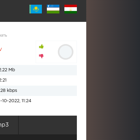
чать
v
2.22 Mb
2:21
128 kbps
1-10-2022, 11:24
mp3