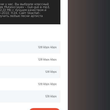
ни у нас. Вы выбрали классный
 Mutalxo'jayev - Guli-guli в mp3,
2.22 Mb с лучшим качеством и
-2022, 11:24. Сайт Skachat-
учить любые песни артиста
128 kbps kbps
128 kbps kbps
128 kbps
128 kbps kbps
128 kbps