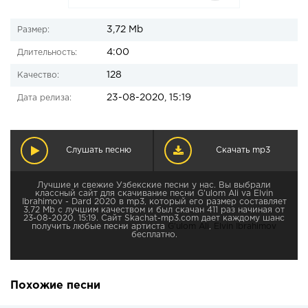
3,72 Mb
Размер:
4:00
Длительность:
128
Качество:
23-08-2020, 15:19
Дата релиза:
Слушать песню
Скачать mp3
Лучшие и свежие Узбекские песни у нас. Вы выбрали
классный сайт для скачивание песни G'ulom Ali va Elvin
Ibrahimov - Dard 2020 в mp3, который его размер составляет
3,72 Mb с лучшим качеством и был скачан 411 раз начиная от
23-08-2020, 15:19. Сайт Skachat-mp3.com дает каждому шанс
получить любые песни артиста
G'ulom Ali
,
Elvin Ibrahimov
бесплатно.
Похожие песни