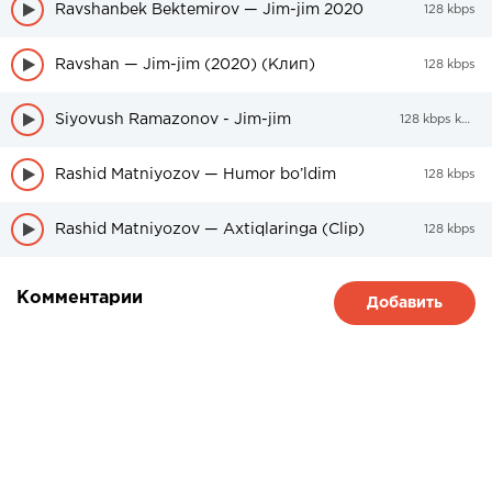
Ravshanbek Bektemirov — Jim-jim 2020
128 kbps
Ravshan — Jim-jim (2020) (Клип)
128 kbps
Siyovush Ramazonov - Jim-jim
128 kbps kbps
Rashid Matniyozov — Humor bo’ldim
128 kbps
Rashid Matniyozov — Axtiqlaringa (Clip)
128 kbps
Комментарии
Добавить