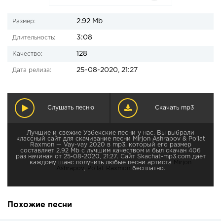
2.92 Mb
Размер:
3:08
Длительность:
128
Качество:
25-08-2020, 21:27
Дата релиза:
Слушать песню
Скачать mp3
Лучшие и свежие Узбекские песни у нас. Вы выбрали
классный сайт для скачивание песни Mirjon Ashrapov & Po’lat
Raxmon — Vay-vay 2020 в mp3, который его размер
составляет 2.92 Mb с лучшим качеством и был скачан 406
раз начиная от 25-08-2020, 21:27. Сайт Skachat-mp3.com дает
каждому шанс получить любые песни артиста
Mirjon
Ashrapov
,
Po’lat Raxmon
бесплатно.
Похожие песни