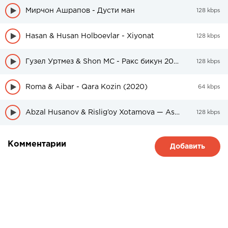
Мирчон Ашрапов - Дусти ман
128 kbps
Hasan & Husan Holboevlar - Xiyonat
128 kbps
Гузел Уртмез & Shon MC - Ракс бикун 2020
128 kbps
Roma & Aibar - Qara Kozin (2020)
64 kbps
Abzal Husanov & Rislig’oy Xotamova — Asragil
128 kbps
Комментарии
Добавить