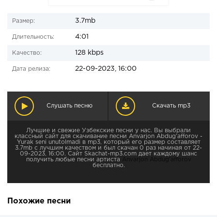
3.7mb
Размер:
4:01
Длительность:
128 kbps
Качество:
22-09-2023, 16:00
Дата релиза:
Слушать песню
Скачать mp3
Лучшие и свежие Узбекские песни у нас. Вы выбрали
классный сайт для скачивание песни Anvarjon Abdug'afforov -
Yurak seni unutolmadi в mp3, который его размер составляет
3.7mb с лучшим качеством и был скачан 0 раз начиная от 22-
09-2023, 16:00. Сайт Skachat-mp3.com дает каждому шанс
получить любые песни артиста
Anvarjon Abdug'afforov
бесплатно.
Похожие песни