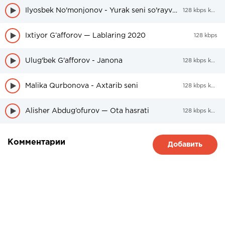
Ilyosbek No'monjonov - Yurak seni so'rayveradi
128 kbps kbps
Ixtiyor G’afforov — Lablaring 2020
128 kbps
Ulug'bek G'afforov - Janona
128 kbps kbps
Malika Qurbonova - Axtarib seni
128 kbps kbps
Alisher Abdug’ofurov — Ota hasrati
128 kbps kbps
Комментарии
Добавить