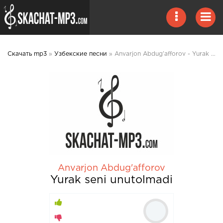
Скачать mp3
»
Узбекские песни
» Anvarjon Abdug'afforov - Yurak seni unutolmadi mp3 скачать
Anvarjon Abdug'afforov
Yurak seni unutolmadi