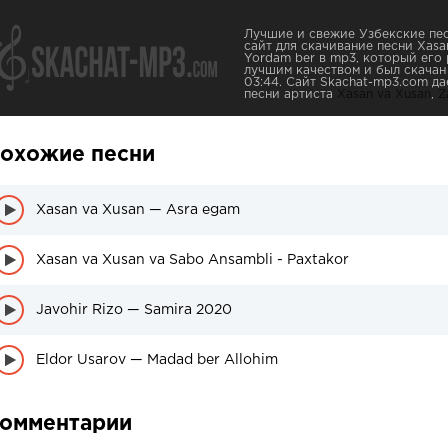
Лучшие и свежие Узбекские пес
сайт для скачивание песни Xasa
Yordam ber в mp3, который его 
лучшим качеством и был скачан 
03:44. Сайт Skachat-mp3.com д
песни артиста
Xasan va Xusan
,
Z
охожие песни
Xasan va Xusan — Asra egam
Xasan va Xusan va Sabo Ansambli - Paxtakor
Javohir Rizo — Samira 2020
Eldor Usarov — Madad ber Allohim
омментарии