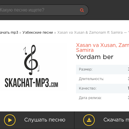
ачать mp3
»
Узбекские песни
» Xasan va Xusan & Zamonam ft Samira —
Xasan va Xusan
,
Za
Samira
Yordam ber
Размер:
Длительность:
Качество:
Дата релиза:
Слушать песню
Скачать 