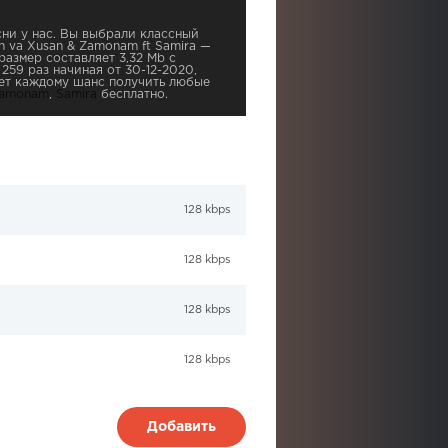
ни у нас. Вы выбрали классный
n va Xusan & Zamonam ft Samira —
размер составляет 3,32 Mb с
259 раз начиная от 30-12-2020,
ает каждому шанс получить любые
amonam
,
Samira
бесплатно.
128 kbps
128 kbps
128 kbps
128 kbps
Добавить