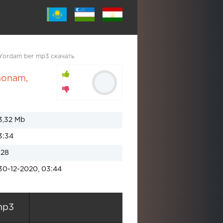
 Yordam ber mp3 скачать
monam
,
3,32 Mb
3:34
128
30-12-2020, 03:44
mp3