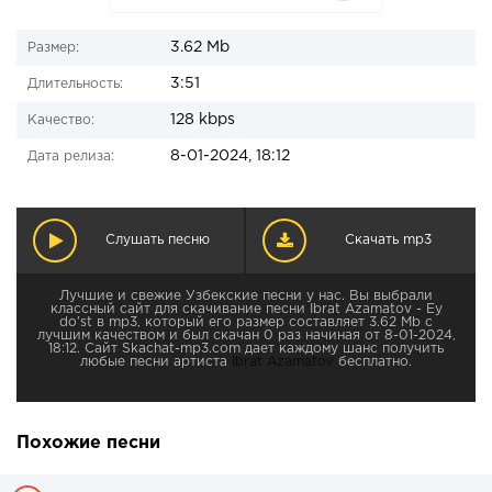
3.62 Mb
Размер:
3:51
Длительность:
128 kbps
Качество:
8-01-2024, 18:12
Дата релиза:
Слушать песню
Скачать mp3
Лучшие и свежие Узбекские песни у нас. Вы выбрали
классный сайт для скачивание песни Ibrat Azamatov - Ey
do'st в mp3, который его размер составляет 3.62 Mb с
лучшим качеством и был скачан 0 раз начиная от 8-01-2024,
18:12. Сайт Skachat-mp3.com дает каждому шанс получить
любые песни артиста
Ibrat Azamatov
бесплатно.
Похожие песни