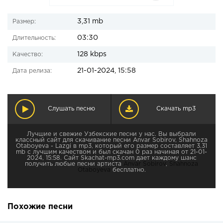
3,31 mb
Размер:
03:30
Длительность:
128 kbps
Качество:
21-01-2024, 15:58
Дата релиза:
Слушать песню
Скачать mp3
Лучшие и свежие Узбекские песни у нас. Вы выбрали
классный сайт для скачивание песни Anvar Sobirov, Shahnoza
Otaboyeva - Lazgi в mp3, который его размер составляет 3,31
mb с лучшим качеством и был скачан 0 раз начиная от 21-01-
2024, 15:58. Сайт Skachat-mp3.com дает каждому шанс
получить любые песни артиста
Anvar Sobirov
,
Shahnoza
Otaboyeva
бесплатно.
Похожие песни