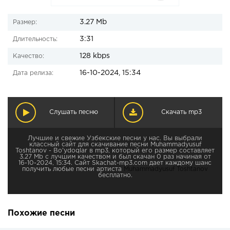
3.27 Mb
Размер:
3:31
Длительность:
128 kbps
Качество:
16-10-2024, 15:34
Дата релиза:
Слушать песню
Скачать mp3
Лучшие и свежие Узбекские песни у нас. Вы выбрали
классный сайт для скачивание песни Muhammadyusuf
Toshtanov - Bo'ydoqlar в mp3, который его размер составляет
3.27 Mb с лучшим качеством и был скачан 0 раз начиная от
16-10-2024, 15:34. Сайт Skachat-mp3.com дает каждому шанс
получить любые песни артиста
Muhammadyusuf Toshtanov
бесплатно.
Похожие песни