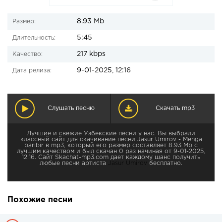
8.93 Mb
Размер:
5:45
Длительность:
217 kbps
Качество:
9-01-2025, 12:16
Дата релиза:
Слушать песню
Скачать mp3
Лучшие и свежие Узбекские песни у нас. Вы выбрали
классный сайт для скачивание песни Jasur Umirov - Menga
baribir в mp3, который его размер составляет 8.93 Mb с
лучшим качеством и был скачан 0 раз начиная от 9-01-2025,
12:16. Сайт Skachat-mp3.com дает каждому шанс получить
любые песни артиста
Jasur Umirov
бесплатно.
Похожие песни