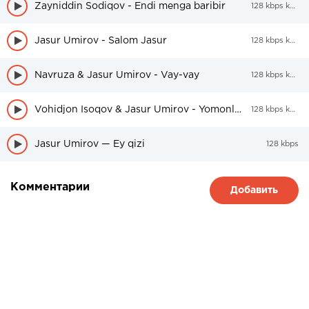
Zayniddin Sodiqov - Endi menga baribir
128 kbps kbps
Jasur Umirov - Salom Jasur
128 kbps kbps
Navruza & Jasur Umirov - Vay-vay
128 kbps kbps
Vohidjon Isoqov & Jasur Umirov - Yomonlama
128 kbps kbps
Jasur Umirov — Ey qizi
128 kbps
Комментарии
Добавить