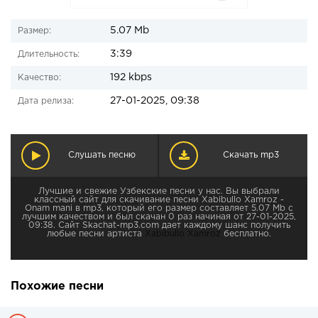
5.07 Mb
Размер:
3:39
Длительность:
192 kbps
Качество:
27-01-2025, 09:38
Дата релиза:
Слушать песню
Скачать mp3
Лучшие и свежие Узбекские песни у нас. Вы выбрали
классный сайт для скачивание песни Xabibullo Xamroz -
Onam mani в mp3, который его размер составляет 5.07 Mb с
лучшим качеством и был скачан 0 раз начиная от 27-01-2025,
09:38. Сайт Skachat-mp3.com дает каждому шанс получить
любые песни артиста
Xabibullo Xamroz
бесплатно.
Похожие песни