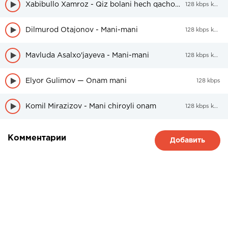
Xabibullo Xamroz - Qiz bolani hech qachon urmang
128 kbps kbps
Dilmurod Otajonov - Mani-mani
128 kbps kbps
Mavluda Asalxo'jayeva - Mani-mani
128 kbps kbps
Elyor Gulimov — Onam mani
128 kbps
Komil Mirazizov - Mani chiroyli onam
128 kbps kbps
Комментарии
Добавить