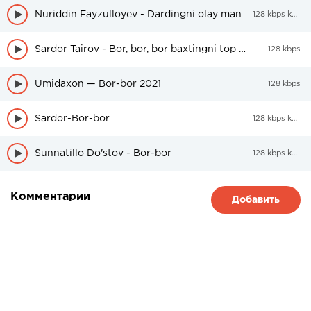
Nuriddin Fayzulloyev - Dardingni olay man
128 kbps kbps
Sardor Tairov - Bor, bor, bor baxtingni top quloq solma qalbingga!
128 kbps
Umidaxon — Bor-bor 2021
128 kbps
Sardor-Bor-bor
128 kbps kbps
Sunnatillo Do'stov - Bor-bor
128 kbps kbps
Комментарии
Добавить