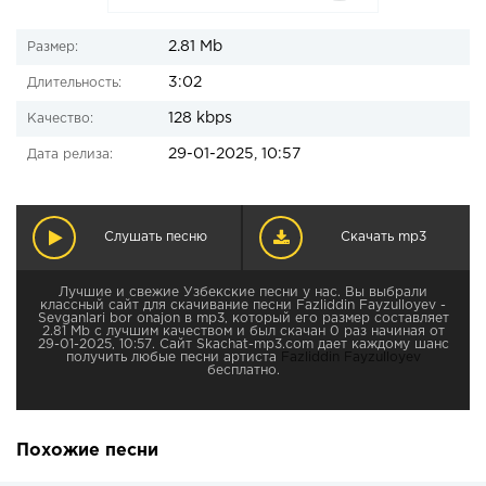
2.81 Mb
Размер:
3:02
Длительность:
128 kbps
Качество:
29-01-2025, 10:57
Дата релиза:
Слушать песню
Скачать mp3
Лучшие и свежие Узбекские песни у нас. Вы выбрали
классный сайт для скачивание песни Fazliddin Fayzulloyev -
Sevganlari bor onajon в mp3, который его размер составляет
2.81 Mb с лучшим качеством и был скачан 0 раз начиная от
29-01-2025, 10:57. Сайт Skachat-mp3.com дает каждому шанс
получить любые песни артиста
Fazliddin Fayzulloyev
бесплатно.
Похожие песни