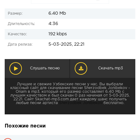
6.40 Mb
Размер:
4:36
Длительность:
192 kbps
Качество:
5-03-2025, 22:21
Дата релиза:
Слушать песню
Скачать mp3
Лучшие и свежие Узбекские песни у нас. Вы выбрали
классный сайт для скачивание песни Sherzodbek Jonibekov -
Onam в mp3, который его размер составляет 6.40 Mb с
лучшим качеством и был скачан 0 раз начиная от 5-03-2025,
22:21. Сайт Skachat-mp3.com дает каждому шанс получить
любые песни артиста
Sherzodbek Jonibekov
бесплатно.
Похожие песни