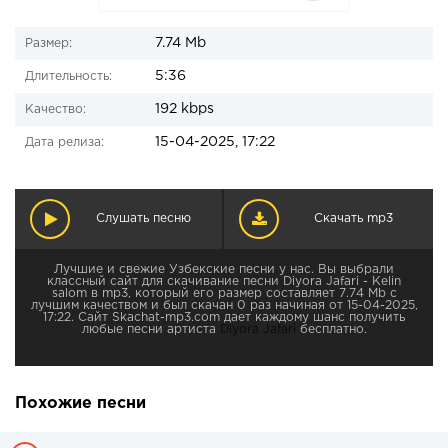
7.74 Mb
Размер:
5:36
Длительность:
192 kbps
Качество:
15-04-2025, 17:22
Дата релиза:
Слушать песню
Скачать mp3
Лучшие и свежие Узбекские песни у нас. Вы выбрали
классный сайт для скачивание песни Diyora Jafari - Kelin
salom в mp3, который его размер составляет 7.74 Mb с
лучшим качеством и был скачан 0 раз начиная от 15-04-2025,
17:22. Сайт Skachat-mp3.com дает каждому шанс получить
любые песни артиста
Diyora Jafari
бесплатно.
Похожие песни