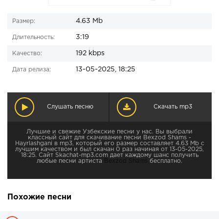
4.63 Mb
Размер:
3:19
Длительность:
192 kbps
Качество:
13-05-2025, 18:25
Дата релиза:
Слушать песню
Скачать mp3
Лучшие и свежие Узбекские песни у нас. Вы выбрали
классный сайт для скачивание песни Bexzod Shams -
Hayrlashgani в mp3, который его размер составляет 4.63 Mb с
лучшим качеством и был скачан 0 раз начиная от 13-05-2025,
18:25. Сайт Skachat-mp3.com дает каждому шанс получить
любые песни артиста
Bexzod Shams
бесплатно.
Похожие песни