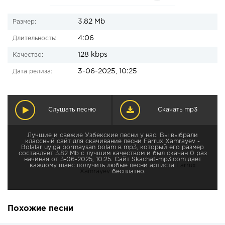
3.82 Mb
Размер:
4:06
Длительность:
128 kbps
Качество:
3-06-2025, 10:25
Дата релиза:
Слушать песню
Скачать mp3
Лучшие и свежие Узбекские песни у нас. Вы выбрали
классный сайт для скачивание песни Farrux Xamrayev -
Bolalar uyiga bormaysan bolam в mp3, который его размер
составляет 3.82 Mb с лучшим качеством и был скачан 0 раз
начиная от 3-06-2025, 10:25. Сайт Skachat-mp3.com дает
каждому шанс получить любые песни артиста
Farrux
Xamrayev
бесплатно.
Похожие песни