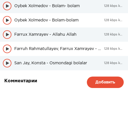
Oybek Xolmedov - Bolam- bolam
128 kbps kbps
Oybek Xolmedov - Bolam-bolam
128 kbps kbps
Farrux Xamrayev - Allahu Allah
128 kbps kbps
Farruh Rahmatullayev, Farrux Xamrayev - O'zga bilan ovunma
128 kbps kbps
San Jay, Konsta - Osmondagi bolalar
128 kbps kbps
Комментарии
Добавить