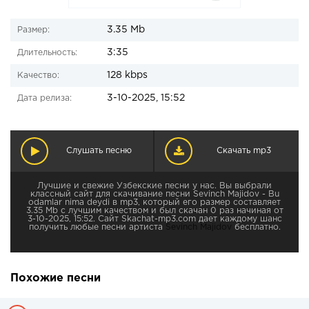
3.35 Mb
Размер:
3:35
Длительность:
128 kbps
Качество:
3-10-2025, 15:52
Дата релиза:
Слушать песню
Скачать mp3
Лучшие и свежие Узбекские песни у нас. Вы выбрали
классный сайт для скачивание песни Sevinch Majidov - Bu
odamlar nima deydi в mp3, который его размер составляет
3.35 Mb с лучшим качеством и был скачан 0 раз начиная от
3-10-2025, 15:52. Сайт Skachat-mp3.com дает каждому шанс
получить любые песни артиста
Sevinch Majidov
бесплатно.
Похожие песни