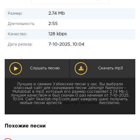
2.74 Mb
Размер:
2:55
Длительность:
128 kbps
Качество:
7-10-2025, 10:04
Дата релиза:
Слушать песню
Скачать mp3
Лучшие и свежие Узбекские песни у нас. Вы выбрали
классный сайт для скачивание песни Jahongir Namozov -
Muhabbat в mp3, который его размер составляет 2.74 Mb с
лучшим качеством и был скачан 0 раз начиная от 7-10-2025,
10:04. Сайт Skachat-mp3.com дает каждому шанс получить
любые песни артиста
Jahongir Namozov
бесплатно.
Похожие песни