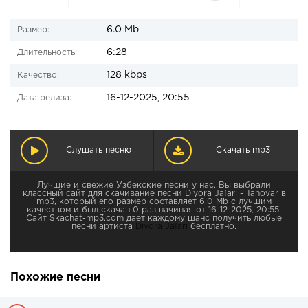
6.0 Mb
Размер:
6:28
Длительность:
128 kbps
Качество:
16-12-2025, 20:55
Дата релиза:
Слушать песню
Скачать mp3
Лучшие и свежие Узбекские песни у нас. Вы выбрали
классный сайт для скачивание песни Diyora Jafari - Tanovar в
mp3, который его размер составляет 6.0 Mb с лучшим
качеством и был скачан 0 раз начиная от 16-12-2025, 20:55.
Сайт Skachat-mp3.com дает каждому шанс получить любые
песни артиста
Diyora Jafari
бесплатно.
Похожие песни