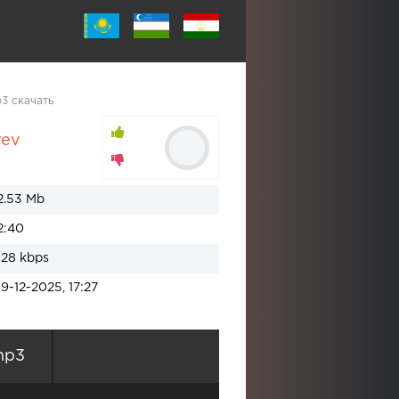
p3 скачать
yev
2.53 Mb
2:40
128 kbps
19-12-2025, 17:27
mp3