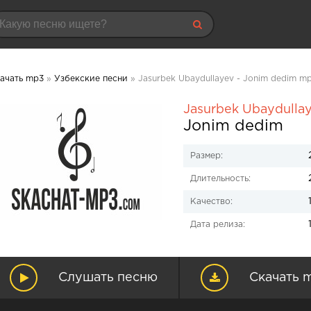
ачать mp3
»
Узбекские песни
» Jasurbek Ubaydullayev - Jonim dedim m
Jasurbek Ubaydulla
Jonim dedim
Размер:
Длительность:
Качество:
Дата релиза:
Слушать песню
Скачать 