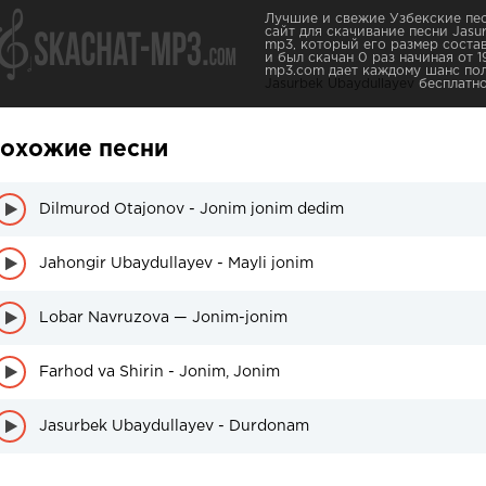
Лучшие и свежие Узбекские пес
сайт для скачивание песни Jasur
mp3, который его размер состав
и был скачан 0 раз начиная от 19
mp3.com дает каждому шанс пол
Jasurbek Ubaydullayev
бесплатно
охожие песни
Dilmurod Otajonov - Jonim jonim dedim
Jahongir Ubaydullayev - Mayli jonim
Lobar Navruzova — Jonim-jonim
Farhod va Shirin - Jonim, Jonim
Jasurbek Ubaydullayev - Durdonam