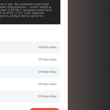
ни у нас. Вы выбрали классный
bek Ubaydullayev - Jonim dedim в
ляет 2.53 Mb с лучшим качеством
-12-2025, 17:27. Сайт Skachat-
учить любые песни артиста
.
128 kbps kbps
128 kbps kbps
128 kbps kbps
128 kbps kbps
128 kbps kbps