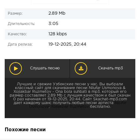
2.89 Mb
Размер:
3:05
Длительность:
128 kbps
Качество:
19-12-2025, 20:44
Дата релиза:
Слушать песню
Скачать mp3
Лучшие и свежие Узбекские песни у нас. Вы выбрали
классный сайт для скачивание песни Nilufar Usmonova &
Xojiakbar Ruzmetov - Ona bola suhbati в mp3, который его
размер составляет 2.89 Mb с лучшим качеством и был скачан
0 раз начиная от 19-12-2025, 20:44. Сайт Skachat-mp3.com
дает каждому шанс получить любые песни артиста
Nilufar
Usmonova
,
Xojiakbar Ruzmetov
бесплатно.
Похожие песни