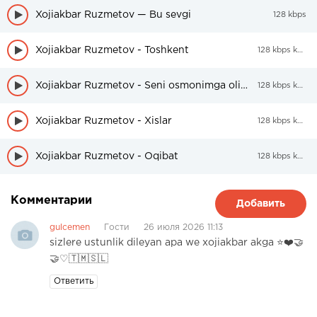
Xojiakbar Ruzmetov — Bu sevgi
128 kbps
Xojiakbar Ruzmetov - Toshkent
128 kbps kbps
Xojiakbar Ruzmetov - Seni osmonimga olib ketaman
128 kbps kbps
Xojiakbar Ruzmetov - Xislar
128 kbps kbps
Xojiakbar Ruzmetov - Oqibat
128 kbps kbps
Комментарии
Добавить
gulcemen
Гости
26 июля 2026 11:13
sizlere ustunlik dileyan apa we xojiakbar akga ⭐❤️🤝
🤝♡🇹🇲🇸🇱
Ответить