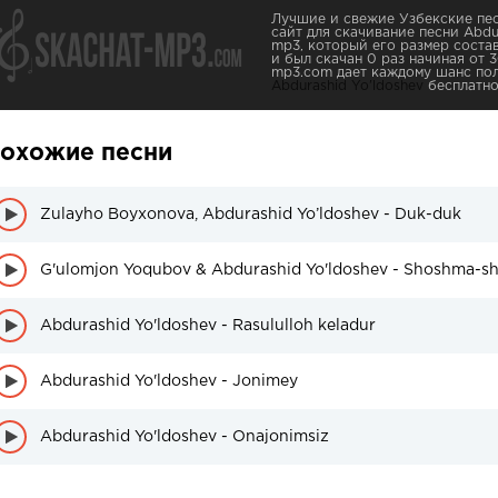
Лучшие и свежие Узбекские пес
сайт для скачивание песни Abdur
mp3, который его размер соста
и был скачан 0 раз начиная от 30
mp3.com дает каждому шанс пол
Abdurashid Yo'ldoshev
бесплатно
охожие песни
Zulayho Boyxonova, Abdurashid Yo’ldoshev - Duk-duk
G'ulomjon Yoqubov & Abdurashid Yo'ldoshev - Shoshma-
Abdurashid Yo'ldoshev - Rasululloh keladur
Abdurashid Yo'ldoshev - Jonimey
Abdurashid Yo'ldoshev - Onajonimsiz