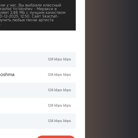
ни у нас. Вы выбрали классный
ashid Yo'ldoshev - Меракси в
вляет 2.86 Mb с лучшим качеством
-12-2025, 12:50. Сайт Skachat-
учить любые песни артиста
.
128 kbps kbps
shoshma
128 kbps kbps
128 kbps kbps
128 kbps kbps
128 kbps kbps