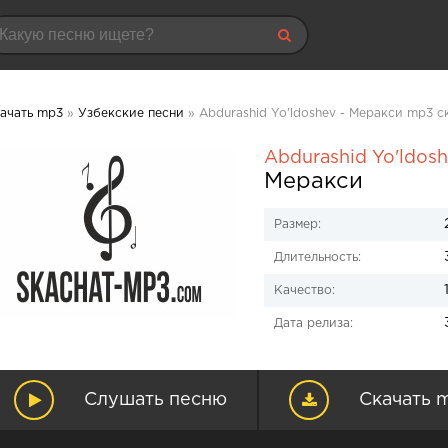
ачать mp3
»
Узбекские песни
» Abdurashid Yo'ldoshev - Меракси mp3 с
Abdurashid Yo'ldos
Меракси
Размер:
Длительность:
Качество:
Дата релиза:
Слушать песню
Скачать 