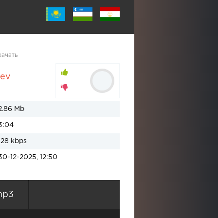
качать
hev
2.86 Mb
3:04
128 kbps
30-12-2025, 12:50
mp3