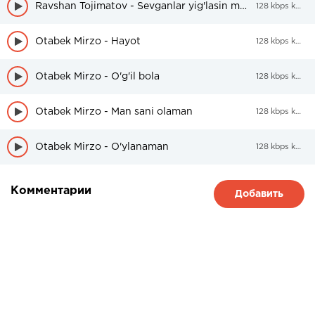
Ravshan Tojimatov - Sevganlar yig'lasin men yig'lab bo'ldim
128 kbps kbps
Otabek Mirzo - Hayot
128 kbps kbps
Otabek Mirzo - O'g'il bola
128 kbps kbps
Otabek Mirzo - Man sani olaman
128 kbps kbps
Otabek Mirzo - O'ylanaman
128 kbps kbps
Комментарии
Добавить