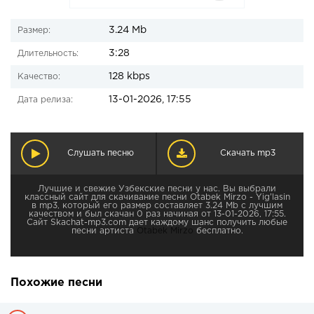
3.24 Mb
Размер:
3:28
Длительность:
128 kbps
Качество:
13-01-2026, 17:55
Дата релиза:
Слушать песню
Скачать mp3
Лучшие и свежие Узбекские песни у нас. Вы выбрали
классный сайт для скачивание песни Otabek Mirzo - Yig’lasin
в mp3, который его размер составляет 3.24 Mb с лучшим
качеством и был скачан 0 раз начиная от 13-01-2026, 17:55.
Сайт Skachat-mp3.com дает каждому шанс получить любые
песни артиста
Otabek Mirzo
бесплатно.
Похожие песни