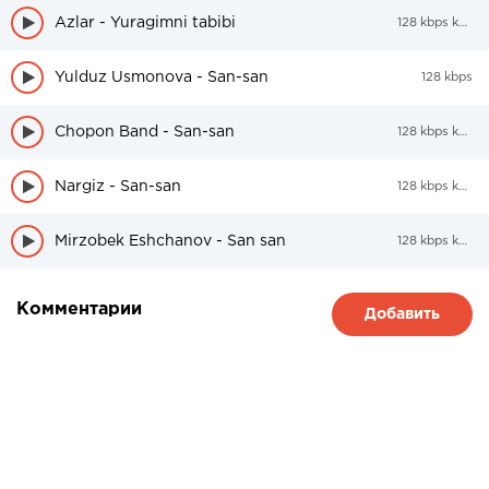
Azlar - Yuragimni tabibi
128 kbps kbps
Yulduz Usmonova - San-san
128 kbps
Chopon Band - San-san
128 kbps kbps
Nargiz - San-san
128 kbps kbps
Mirzobek Eshchanov - San san
128 kbps kbps
Комментарии
Добавить