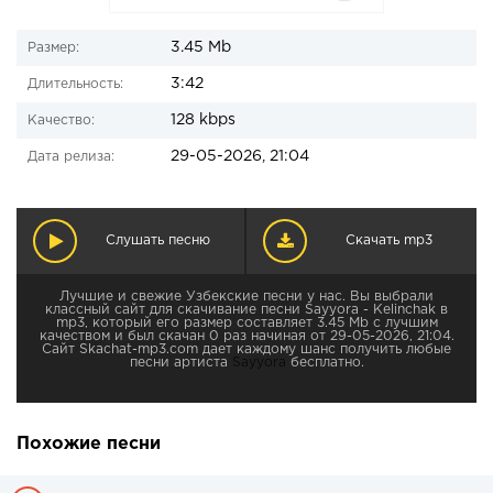
3.45 Mb
Размер:
3:42
Длительность:
128 kbps
Качество:
29-05-2026, 21:04
Дата релиза:
Слушать песню
Скачать mp3
Лучшие и свежие Узбекские песни у нас. Вы выбрали
классный сайт для скачивание песни Sayyora - Kelinchak в
mp3, который его размер составляет 3.45 Mb с лучшим
качеством и был скачан 0 раз начиная от 29-05-2026, 21:04.
Сайт Skachat-mp3.com дает каждому шанс получить любые
песни артиста
Sayyora
бесплатно.
Похожие песни