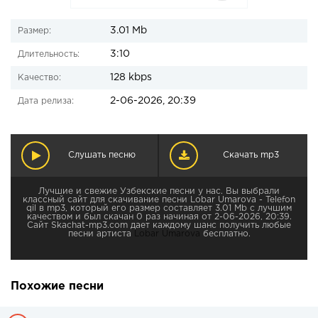
3.01 Mb
Размер:
3:10
Длительность:
128 kbps
Качество:
2-06-2026, 20:39
Дата релиза:
Слушать песню
Скачать mp3
Лучшие и свежие Узбекские песни у нас. Вы выбрали
классный сайт для скачивание песни Lobar Umarova - Telefon
qil в mp3, который его размер составляет 3.01 Mb с лучшим
качеством и был скачан 0 раз начиная от 2-06-2026, 20:39.
Сайт Skachat-mp3.com дает каждому шанс получить любые
песни артиста
Lobar Umarova
бесплатно.
Похожие песни