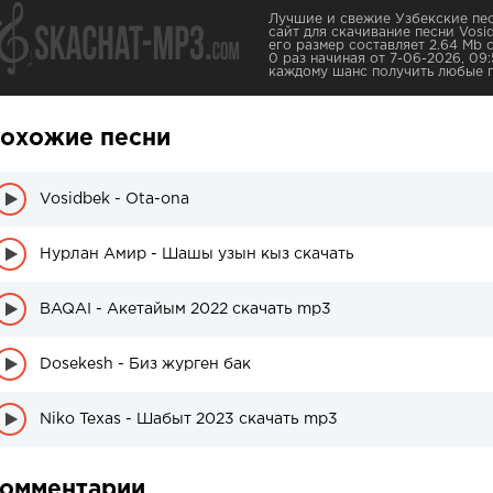
Лучшие и свежие Узбекские пес
сайт для скачивание песни Vosidb
его размер составляет 2.64 Mb 
0 раз начиная от 7-06-2026, 09
каждому шанс получить любые 
охожие песни
Vosidbek - Ota-ona
Нурлан Амир - Шашы узын кыз скачать
BAQAI - Акетайым 2022 скачать mp3
Dosekesh - Биз журген бак
Niko Texas - Шабыт 2023 скачать mp3
омментарии