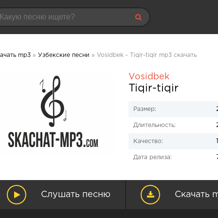
ачать mp3
»
Узбекские песни
» Vosidbek - Tiqir-tiqir mp3 скачать
Vosidbek
Tiqir-tiqir
Размер:
Длительность:
Качество:
Дата релиза:
Слушать песню
Скачать 