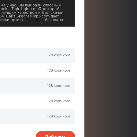
ни у нас. Вы выбрали классный
ek - Tiqir-tiqir в mp3, который
с лучшим качеством и был скачан
:54. Сайт Skachat-mp3.com дает
песни артиста
Vosidbek
бесплатно.
128 kbps kbps
128 kbps kbps
128 kbps kbps
128 kbps kbps
128 kbps kbps