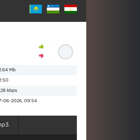
2.64 Mb
2:50
128 kbps
7-06-2026, 09:54
mp3