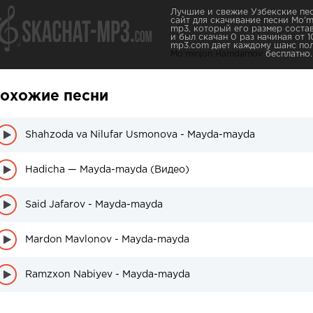
Лучшие и свежие Узбекские пес
сайт для скачивание песни Mo'
mp3, который его размер состав
и был скачан 0 раз начиная от 1
mp3.com дает каждому шанс пол
Mo'minjon Hamdamov
бесплатно.
охожие песни
Shahzoda va Nilufar Usmonova - Mayda-mayda
Hadicha — Mayda-mayda (Видео)
Said Jafarov - Mayda-mayda
Mardon Mavlonov - Mayda-mayda
Ramzxon Nabiyev - Mayda-mayda