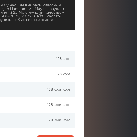
ни у нас. Вы выбрали классный
minjon Hamdamov - Mayda-mayda в
ляет 3.22 Mb с лучшим качеством
0-06-2026, 20:39. Сайт Skachat-
учить любые песни артиста
128 kbps
128 kbps
128 kbps kbps
128 kbps kbps
128 kbps kbps