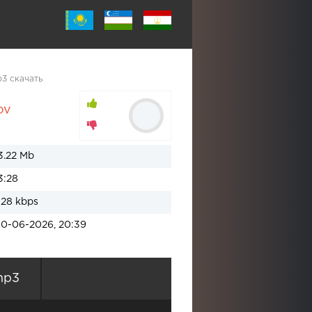
3 скачать
ov
3.22 Mb
3:28
128 kbps
10-06-2026, 20:39
mp3