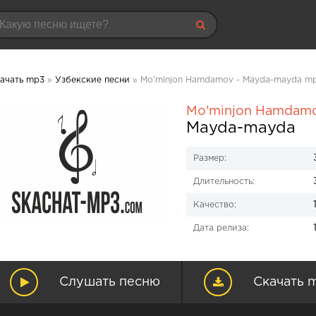
ачать mp3
»
Узбекские песни
» Mo'minjon Hamdamov - Mayda-mayda mp
Mo'minjon Hamdam
Mayda-mayda
Размер:
Длительность:
Качество:
Дата релиза:
Слушать песню
Скачать 