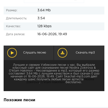
3.64 Mb
Размер:
3:54
Длительность:
128 kbps
Качество:
16-06-2026, 19:49
Дата релиза:
Слушать песню
Скачать mp3
Лучшие и свежие Узбекские песни у нас. Вы выбрали
классный сайт для скачивание песни Nodira Zokirova &
O'ktam Hakimov - Несовпадение в mp3, который его размер
составляет 3.64 Mb с лучшим качеством и был скачан 0 раз
начиная от 16-06-2026, 19:49. Сайт Skachat-mp3.com дает
каждому шанс получить любые песни артиста
Nodira
Zokirova
,
O'ktam Hakimov
бесплатно.
Похожие песни