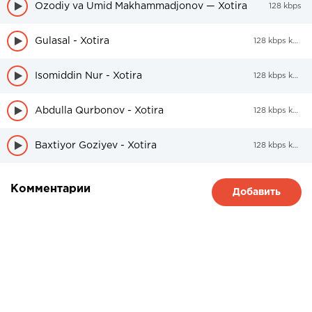
Ozodiy va Umid Makhammadjonov — Xotira
128 kbps
Gulasal - Xotira
128 kbps kbps
Isomiddin Nur - Xotira
128 kbps kbps
Abdulla Qurbonov - Xotira
128 kbps kbps
Baxtiyor Goziyev - Xotira
128 kbps kbps
Комментарии
Добавить