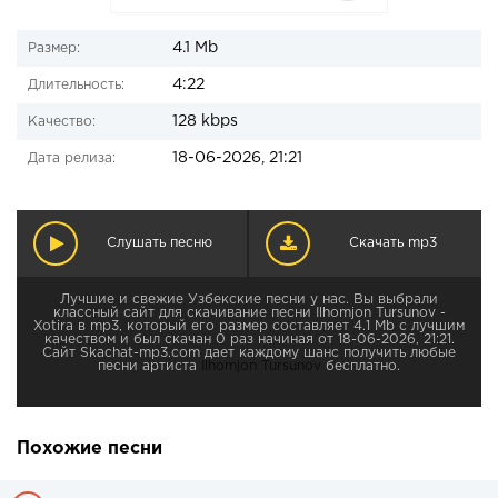
4.1 Mb
Размер:
4:22
Длительность:
128 kbps
Качество:
18-06-2026, 21:21
Дата релиза:
Слушать песню
Скачать mp3
Лучшие и свежие Узбекские песни у нас. Вы выбрали
классный сайт для скачивание песни Ilhomjon Tursunov -
Xotira в mp3, который его размер составляет 4.1 Mb с лучшим
качеством и был скачан 0 раз начиная от 18-06-2026, 21:21.
Сайт Skachat-mp3.com дает каждому шанс получить любые
песни артиста
Ilhomjon Tursunov
бесплатно.
Похожие песни