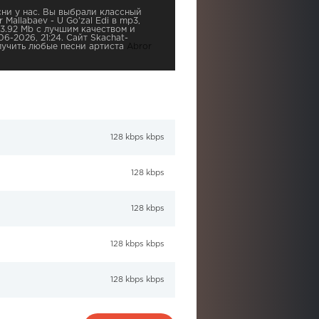
ни у нас. Вы выбрали классный
Mallabaev - U Go'zal Edi в mp3,
3.92 Mb с лучшим качеством и
06-2026, 21:24. Сайт Skachat-
лучить любые песни артиста
Abror
128 kbps kbps
128 kbps
128 kbps
128 kbps kbps
128 kbps kbps