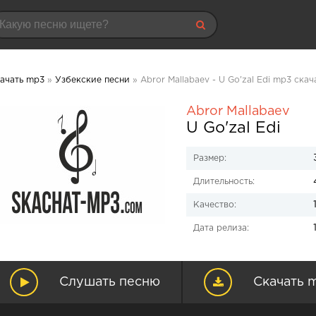
ачать mp3
»
Узбекские песни
» Abror Mallabaev - U Go'zal Edi mp3 скач
Abror Mallabaev
U Go'zal Edi
Размер:
Длительность:
Качество:
Дата релиза:
Слушать песню
Скачать 