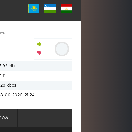
ать
3.92 Mb
4:11
128 kbps
18-06-2026, 21:24
mp3