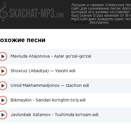
Лучшие и свежие Узбекские пес
сайт для скачивание песни Abror 
который его размер составляет 
был скачан 0 раз начиная от 18-
mp3.com дает каждому шанс по
Mallabaev
бесплатно.
охожие песни
Mavluda Atajonova - Aylar go'zal-go'zal
Shoxruz (Abadiya) — Yaxshi edi
Umid Makhammadjonov — Qachon edi
Bikmaykin - Sandan ko'nglim to'q edi
Javlonbek Xatamov - Tushimda ko'rsam edi