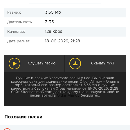
3.35 Mb
Размер:
3:35
Длительность:
128 kbps
Качество:
18-06-2026, 21:28
Дата релиза:
Слушать песню
Скачать mp3
Лучшие и свежие Узбекские песни у нас. Вы выбрали
классный сайт для скачивание песни O’tkir Alimov - Onam в
mp3, который его размер составляет 3.35 Mb с лучшим
качеством и был скачан 0 раз начиная от 18-06-2026, 21:28.
Сайт Skachat-mp3.com дает каждому шанс получить любые
песни артиста
O’tkir Alimov
бесплатно.
Похожие песни