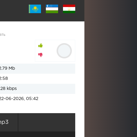
ать
2.79 Mb
2:58
128 kbps
22-06-2026, 05:42
mp3