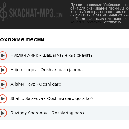
Лучшие и свежие Узбекские пес
сайт для скачивание песни Aslid
который его размер составляет 
был скачан 0 раз начиная от 22-
mp3.com дает каждому шанс пол
Asliddin To'xtayev
бесплатно.
охожие песни
Нурлан Амир - Шашы узын кыз скачать
Alijon Isoqov - Qoshlari qaro janona
Alisher Fayz - Qoshi qaro
Shahlo Salayeva - Qoshing qaro qora ko'z
Ruziboy Sherоnov - Qoshlaring qaro