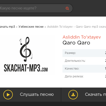
ачать mp3
»
Узбекские песни
» Asliddin To'xtayev - Qaro Qaro mp3 скач
Asliddin To'xtayev
Qaro Qaro
Размер:
Длительность:
Качество:
Дата релиза:
Слушать песню
Скачать 