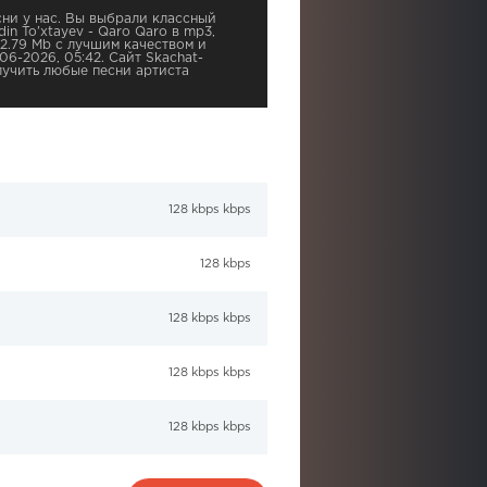
ни у нас. Вы выбрали классный
din To'xtayev - Qaro Qaro в mp3,
2.79 Mb с лучшим качеством и
06-2026, 05:42. Сайт Skachat-
учить любые песни артиста
128 kbps kbps
128 kbps
128 kbps kbps
128 kbps kbps
128 kbps kbps