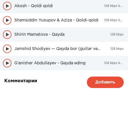
Akosh - Qoldi qoldi
128 kbps kbps
Shamsiddin Yusupov & Aziza - Qoldi-qoldi
128 kbps kbps
Shirin Mamatova - Qayda
128 kbps
Jamshid Shodiyev — Qayda bor (guitar version)
128 kbps
G'anisher Abdullayev - Qayda eding
128 kbps kbps
Комментарии
Добавить