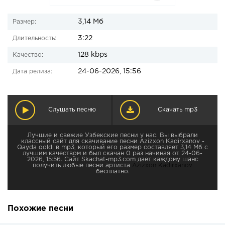
3,14 Мб
Размер:
3:22
Длительность:
128 kbps
Качество:
24-06-2026, 15:56
Дата релиза:
Слушать песню
Скачать mp3
Лучшие и свежие Узбекские песни у нас. Вы выбрали
классный сайт для скачивание песни Azizxon Kadirxanov -
Qayda qoldi в mp3, который его размер составляет 3,14 Мб с
лучшим качеством и был скачан 0 раз начиная от 24-06-
2026, 15:56. Сайт Skachat-mp3.com дает каждому шанс
получить любые песни артиста
Azizxon Kadirxanov
бесплатно.
Похожие песни