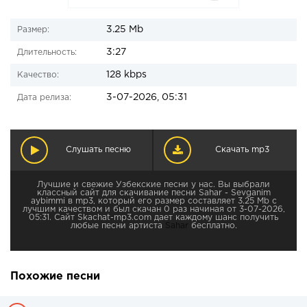
3.25 Mb
Размер:
3:27
Длительность:
128 kbps
Качество:
3-07-2026, 05:31
Дата релиза:
Слушать песню
Скачать mp3
Лучшие и свежие Узбекские песни у нас. Вы выбрали
классный сайт для скачивание песни Sahar - Sevganim
aybimmi в mp3, который его размер составляет 3.25 Mb с
лучшим качеством и был скачан 0 раз начиная от 3-07-2026,
05:31. Сайт Skachat-mp3.com дает каждому шанс получить
любые песни артиста
Sahar
бесплатно.
Похожие песни