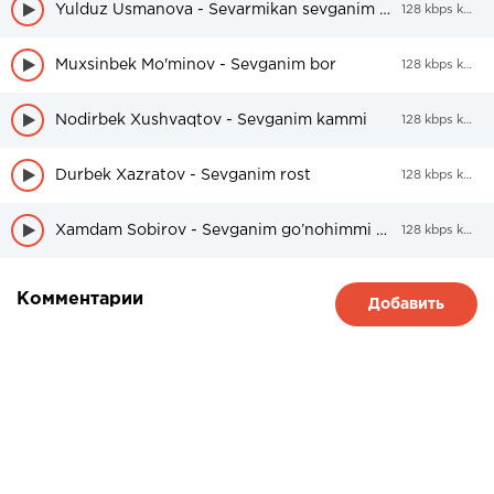
Yulduz Usmanova - Sevarmikan sevganim mani
128 kbps kbps
Muxsinbek Mo'minov - Sevganim bor
128 kbps kbps
Nodirbek Xushvaqtov - Sevganim kammi
128 kbps kbps
Durbek Xazratov - Sevganim rost
128 kbps kbps
Xamdam Sobirov - Sevganim go’nohimmi ayt (remix by Mirjon Ashrapov)
128 kbps kbps
Комментарии
Добавить