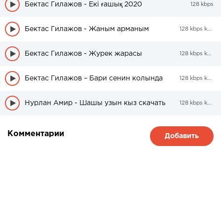
Бектас Гилажов - Екі ғашық 2020
128 kbps
Бектас Гилажов - Жаным арманым
128 kbps kbps
Бектас Гилажов - Журек жарасы
128 kbps kbps
Бектас Гилажов – Бари сенин колында
128 kbps kbps
Нурлан Амир - Шашы узын кыз скачать
128 kbps kbps
Комментарии
Добавить