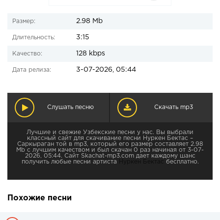
2.98 Mb
Размер:
3:15
Длительность:
128 kbps
Качество:
3-07-2026, 05:44
Дата релиза:
Слушать песню
Скачать mp3
Лучшие и свежие Узбекские песни у нас. Вы выбрали
классный сайт для скачивание песни Нуркен Бектас –
Саркыраган той в mp3, который его размер составляет 2.98
Mb с лучшим качеством и был скачан 0 раз начиная от 3-07-
2026, 05:44. Сайт Skachat-mp3.com дает каждому шанс
получить любые песни артиста
Нуркен Бектас
бесплатно.
Похожие песни