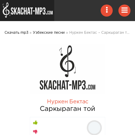
Скачать mp3
»
Узбекские песни
» Нуркен Бектас – Саркыраган той mp3 скачать
Нуркен Бектас
Саркыраган той