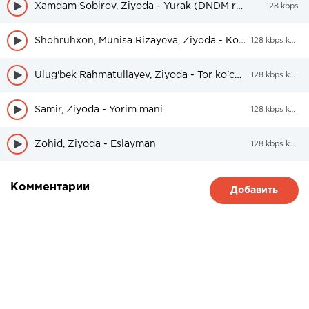
Xamdam Sobirov, Ziyoda - Yurak (DNDM remix)
128 kbps
Shohruhxon, Munisa Rizayeva, Ziyoda - Ko’zlarida olov
128 kbps kbps
Ulug'bek Rahmatullayev, Ziyoda - Tor ko'cha
128 kbps kbps
Samir, Ziyoda - Yorim mani
128 kbps kbps
Zohid, Ziyoda - Eslayman
128 kbps kbps
Комментарии
Добавить