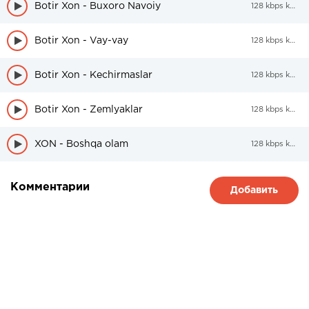
Botir Xon - Buxoro Navoiy
128 kbps kbps
Botir Xon - Vay-vay
128 kbps kbps
Botir Xon - Kechirmaslar
128 kbps kbps
Botir Xon - Zemlyaklar
128 kbps kbps
XON - Boshqa olam
128 kbps kbps
Комментарии
Добавить