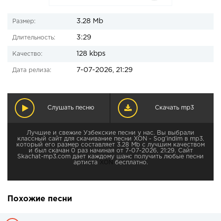
3.28 Mb
Размер:
3:29
Длительность:
128 kbps
Качество:
7-07-2026, 21:29
Дата релиза:
Слушать песню
Скачать mp3
Лучшие и свежие Узбекские песни у нас. Вы выбрали
классный сайт для скачивание песни XON - Sog'indim в mp3,
который его размер составляет 3.28 Mb с лучшим качеством
и был скачан 0 раз начиная от 7-07-2026, 21:29. Сайт
Skachat-mp3.com дает каждому шанс получить любые песни
артиста
XON
бесплатно.
Похожие песни