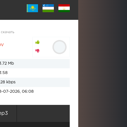
 скачать
ov
3.72 Mb
3:58
128 kbps
8-07-2026, 06:08
mp3