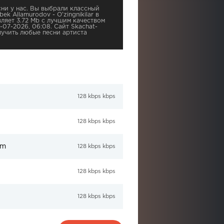
ни у нас. Вы выбрали классный
ek Allamurodov - O'zingnikilar в
ляет 3.72 Mb с лучшим качеством
-07-2026, 06:08. Сайт Skachat-
учить любые песни артиста
128 kbps kbps
128 kbps kbps
im
128 kbps kbps
128 kbps kbps
128 kbps kbps