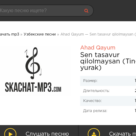
ачать mp3
»
Узбекские песни
» Ahad Qayum — Sen tasavur qilolmaysan (
Ahad Qayum
Sen tasavur
qilolmaysan (Tin
yurak)
Размер:
Длительность:
Качество:
Дата релиза:
Слушать песню
Скачать 