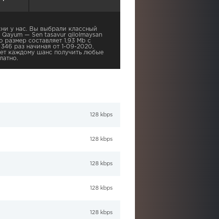
ни у нас. Вы выбрали классный
 Qayum — Sen tasavur qilolmaysan
го размер составляет 1,93 Mb с
346 раз начиная от 1-09-2020,
ает каждому шанс получить любые
латно.
128 kbps
128 kbps
128 kbps
128 kbps
128 kbps