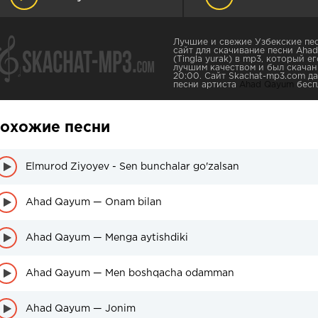
Лучшие и свежие Узбекские пес
сайт для скачивание песни Ahad
(Tingla yurak) в mp3, который е
лучшим качеством и был скачан 
20:00. Сайт Skachat-mp3.com д
песни артиста
Ahad Qayum
бесп
охожие песни
Elmurod Ziyoyev - Sen bunchalar go'zalsan
Ahad Qayum — Onam bilan
Ahad Qayum — Menga aytishdiki
Ahad Qayum — Men boshqacha odamman
Ahad Qayum — Jonim