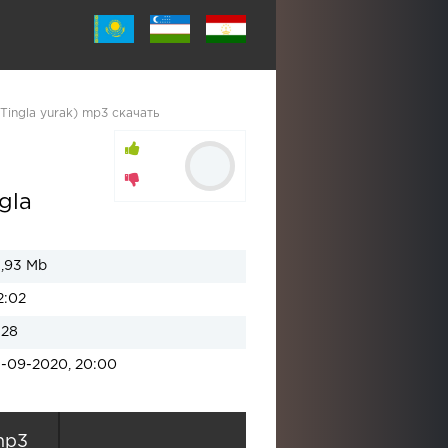
Tingla yurak) mp3 скачать
gla
1,93 Mb
2:02
128
1-09-2020, 20:00
mp3