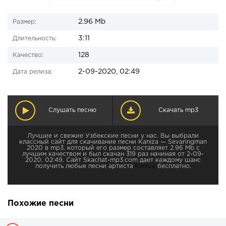
2.96 Mb
Размер:
3:11
Длительность:
128
Качество:
2-09-2020, 02:49
Дата релиза:
Слушать песню
Скачать mp3
Лучшие и свежие Узбекские песни у нас. Вы выбрали
классный сайт для скачивание песни Kaniza — Sevaringman
2020 в mp3, который его размер составляет 2.96 Mb с
лучшим качеством и был скачан 319 раз начиная от 2-09-
2020, 02:49. Сайт Skachat-mp3.com дает каждому шанс
получить любые песни артиста
Kaniza
бесплатно.
Похожие песни