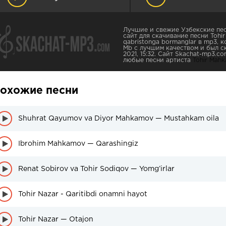
Лучшие и свежие Узбекские пес
сайт для скачивание песни Tohi
qabristonga bormanglar в mp3, к
Mb с лучшим качеством и был ск
2021, 15:32. Сайт Skachat-mp3.
любые песни артиста
Tohir Mah
охожие песни
Shuhrat Qayumov va Diyor Mahkamov — Mustahkam oila
Ibrohim Mahkamov — Qarashingiz
Renat Sobirov va Tohir Sodiqov — Yomg’irlar
Tohir Nazar - Qaritibdi onamni hayot
Tohir Nazar — Otajon