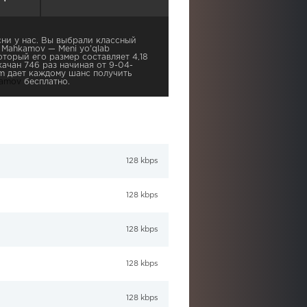
ни у нас. Вы выбрали классный
r Mahkamov — Meni yo’qlab
оторый его размер составляет 4,18
ачан 746 раз начиная от 9-04-
com дает каждому шанс получить
kamov
бесплатно.
128 kbps
128 kbps
128 kbps
128 kbps
128 kbps