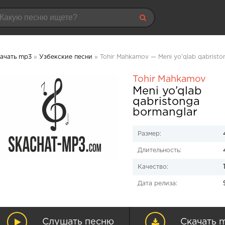
ачать mp3
»
Узбекские песни
» Tohir Mahkamov — Meni yo’qlab qabrist
Tohir Mahkamov
Meni yo’qlab
qabristonga
bormanglar
Размер:
Длительность:
Качество:
Дата релиза:
Слушать песню
Скачать 