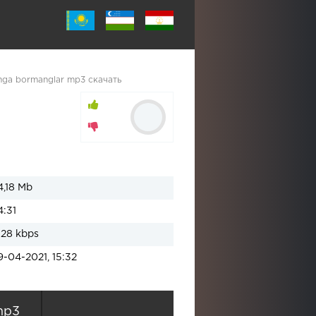
onga bormanglar mp3 скачать
4,18 Mb
4:31
128 kbps
9-04-2021, 15:32
mp3