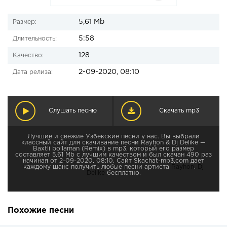
5,61 Mb
Размер:
5:58
Длительность:
128
Качество:
2-09-2020, 08:10
Дата релиза:
Слушать песню
Скачать mp3
Лучшие и свежие Узбекские песни у нас. Вы выбрали
классный сайт для скачивание песни Rayhon & Dj Delike —
Baxtli bo’laman (Remix) в mp3, который его размер
составляет 5,61 Mb с лучшим качеством и был скачан 490 раз
начиная от 2-09-2020, 08:10. Сайт Skachat-mp3.com дает
каждому шанс получить любые песни артиста
Rayhon
,
Dj
Delike
бесплатно.
Похожие песни