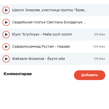
Шахло Зоирова, участница группы "Браво" была в свадебном платье
Свадебьная платье Светлана Бондарчук стоит 700 тыс. рублей
Elyor To'ychiyev - Malla soch xonim
128 kbps
Сафармухаммад Рустам - Нарави
256 kbps
Файзали Фозилов - Ёкути оби
128 kbps
Комментарии
Добавить