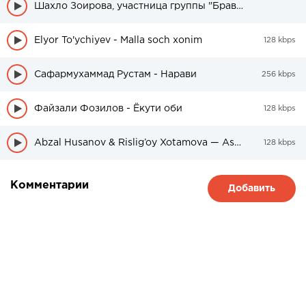
Шахло Зоирова, участница группы "Браво" была в свадебном платье
Elyor To'ychiyev - Malla soch xonim
128 kbps
Сафармухаммад Рустам - Нарави
256 kbps
Файзали Фозилов - Ёкути оби
128 kbps
Abzal Husanov & Rislig’oy Xotamova — Asragil
128 kbps
Комментарии
Добавить