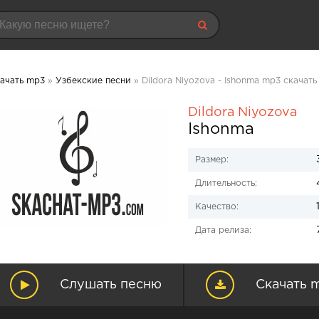
ачать mp3
»
Узбекские песни
» Dildora Niyozova - Ishonma mp3 скачать
Dildora Niyozova
Ishonma
Размер:
Длительность:
Качество:
Дата релиза:
Слушать песню
Скачать 