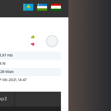
3,97 mb
4:16
128 kbps
7-06-2021, 14:47
mp3