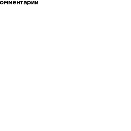
омментарии