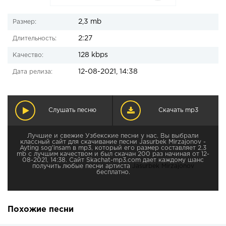
2,3 mb
Размер:
2:27
Длительность:
128 kbps
Качество:
12-08-2021, 14:38
Дата релиза:
Слушать песню
Скачать mp3
Лучшие и свежие Узбекские песни у нас. Вы выбрали
классный сайт для скачивание песни Jasurbek Mirzajonov -
Ayting sog'insam в mp3, который его размер составляет 2,3
mb с лучшим качеством и был скачан 200 раз начиная от 12-
08-2021, 14:38. Сайт Skachat-mp3.com дает каждому шанс
получить любые песни артиста
Jasurbek Mirzajonov
бесплатно.
Похожие песни