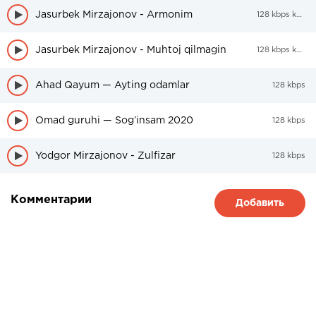
Jasurbek Mirzajonov - Armonim
128 kbps kbps
Jasurbek Mirzajonov - Muhtoj qilmagin
128 kbps kbps
Ahad Qayum — Ayting odamlar
128 kbps
Omad guruhi — Sog’insam 2020
128 kbps
Yodgor Mirzajonov - Zulfizar
128 kbps
Комментарии
Добавить